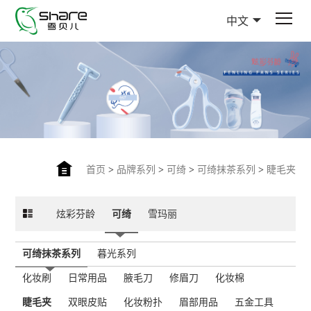
中文
首页
>
品牌系列
>
可绮
>
可绮抹茶系列
>
睫毛夹
炫彩芬龄
可绮
雪玛丽
可绮抹茶系列
暮光系列
化妆刷
日常用品
腋毛刀
修眉刀
化妆棉
睫毛夹
双眼皮贴
化妆粉扑
眉部用品
五金工具