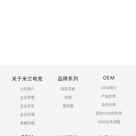
热烈庆祝中国共产党建党100周年
2021-06
-30
OEM
关于米兰电竞
品牌系列
共 1 页 10 条
OEM简介
公司简介
炫彩芬龄
产品优势
企业荣誉
可绮
合作伙伴
企业文化
雪玛丽
适合OEM的伙伴
企业环境
OEM业务流程
发展历程