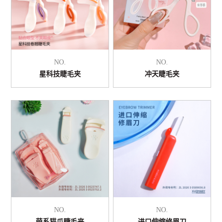
NO.
NO.
星科技睫毛夹
冲天睫毛夹
NO.
NO.
萌系猫爪睫毛夹
进口伸缩修眉刀