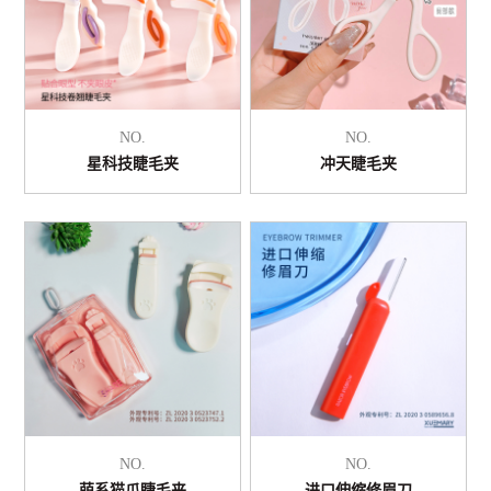
NO.
NO.
星科技睫毛夹
冲天睫毛夹
NO.
NO.
萌系猫爪睫毛夹
进口伸缩修眉刀