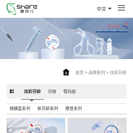
中文
首页
>
品牌系列
>
炫彩芬龄
炫彩芬龄
可绮
雪玛丽
微醺蓝系列
新芬龄系列
摩登系列