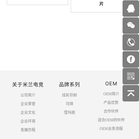
片
首页
上一页
1
2
3
下一页
OEM
末页
关于米兰电竞
品牌系列
OEM简介
公司简介
炫彩芬龄
产品优势
企业荣誉
可绮
合作伙伴
企业文化
雪玛丽
适合OEM的伙伴
企业环境
OEM业务流程
发展历程