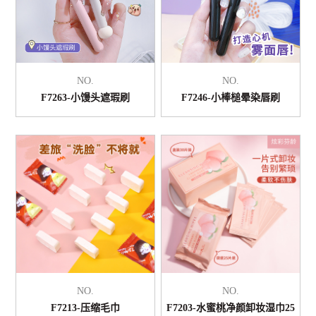
NO.
NO.
F7263-小馒头遮瑕刷
F7246-小棒槌晕染唇刷
NO.
NO.
F7213-压缩毛巾
F7203-水蜜桃净颜卸妆湿巾25