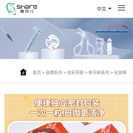
中文
首页
>
品牌系列
>
炫彩芬龄
>
新芬龄系列
>
化妆棉