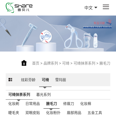
中文
首页
>
品牌系列
>
可绮
>
可绮抹茶系列
>
腋毛刀
炫彩芬龄
可绮
雪玛丽
可绮抹茶系列
暮光系列
化妆刷
日常用品
腋毛刀
修眉刀
化妆棉
睫毛夹
双眼皮贴
化妆粉扑
眉部用品
五金工具