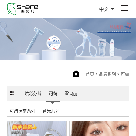
中文
首页
>
品牌系列
>
可绮
炫彩芬龄
可绮
雪玛丽
可绮抹茶系列
暮光系列