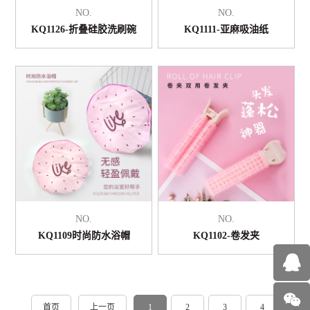
NO.
NO.
KQ1126-折叠硅胶洗刷碗
KQ1111-亚麻吸油纸
NO.
NO.
KQ1109时尚防水浴帽
KQ1102-卷发夹
首页
上一页
1
2
3
4