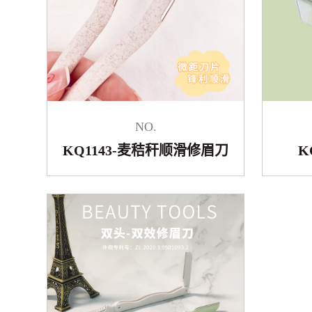
NO.
KQ1143-麦秸秆顺滑修眉刀
K