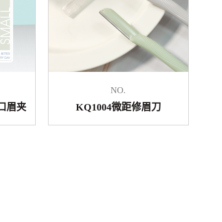
NO.
斜口眉夹
KQ1004微距修眉刀