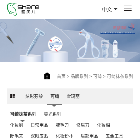
中文
首页
>
品牌系列
>
可绮
>
可绮抹茶系列
炫彩芬龄
可绮
雪玛丽
可绮抹茶系列
暮光系列
化妆刷
日常用品
腋毛刀
修眉刀
化妆棉
睫毛夹
双眼皮贴
化妆粉扑
眉部用品
五金工具