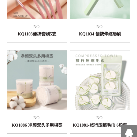
NO.
NO.
KQ1103便携套刷5支
KQ1034 便携伸缩唇刷
NO.
NO.
KQ1086 净颜双头多用棉签
KQ1081-旅行压缩毛巾 6粒装