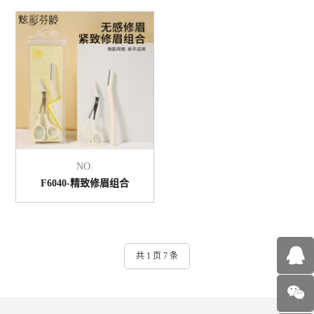
NO.
F6040-精致修眉组合
共 1 页 7 条