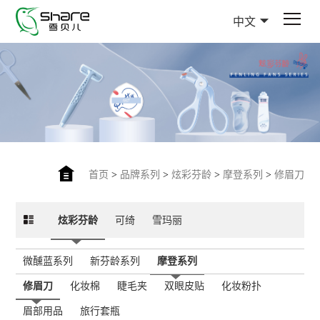
中文
首页
>
品牌系列
>
炫彩芬龄
>
摩登系列
>
修眉刀
炫彩芬龄
可绮
雪玛丽
微醺蓝系列
新芬龄系列
摩登系列
修眉刀
化妆棉
睫毛夹
双眼皮贴
化妆粉扑
眉部用品
旅行套瓶