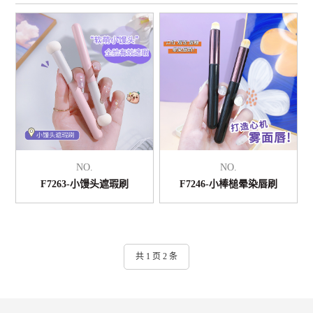
NO.
NO.
F7263-小馒头遮瑕刷
F7246-小棒槌晕染唇刷
共 1 页 2 条