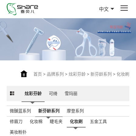
中文
首页
>
品牌系列
>
炫彩芬龄
>
新芬龄系列
>
化妆刷
炫彩芬龄
可绮
雪玛丽
微醺蓝系列
新芬龄系列
摩登系列
修眉刀
化妆棉
睫毛夹
化妆刷
五金工具
美妆粉扑