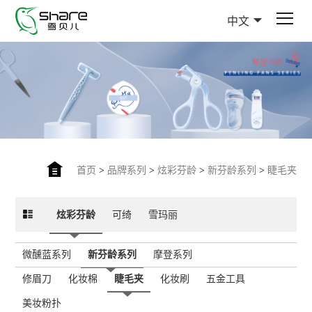
中文
首页
>
品牌系列
>
炫彩芬龄
>
新芬龄系列
>
睫毛夹
炫彩芬龄
可绮
雪玛丽
微醺蓝系列
新芬龄系列
摩登系列
修眉刀
化妆棉
睫毛夹
化妆刷
五金工具
美妆粉扑